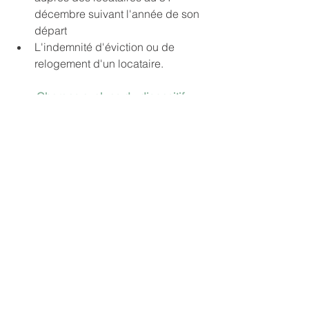
décembre suivant l'année de son 
départ
L'indemnité d'éviction ou de 
relogement d'un locataire.
Charges exclues du dispositif
Les dépenses de construction, 
reconstruction ou 
d'agrandissement
Les dépenses donnant lieu à la 
déduction d'un amortissement 
pratiqué en application des 
dispositifs "Périssol", "Besson" ou 
"Robien".
NB 
: Lors du calcul, il est important de 
savoir que les intérêts d'emprunts sont 
déductibles de votre seul revenu 