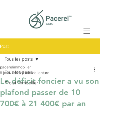
Post
Tous les posts
pacerelimmobilier
Tous les posts
9 janv. 2023
2 min de lecture
Le déficit foncier a vu son
Projet immobilier
plafond passer de 10
700€ à 21 400€ par an