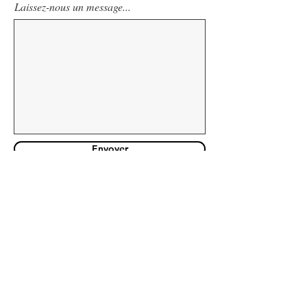
Laissez-nous un message...
Envoyer
Toute l'équipe est à votre écoute
pour votre futur projet
Adresse
7 Allées de Chartres