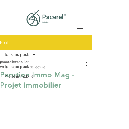
Post
Tous les posts
pacerelimmobilier
Tous les posts
20 juil. 2023
1 min de lecture
Parution Immo Mag -
Projet immobilier
Projet immobilier